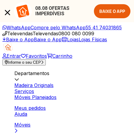
08.08 OFERTAS 
BAIXE O APP
IMPERDÍVEIS
WhatsApp
Compre pelo WhatsApp
55 41 74031865
Televendas
Televendas
0800 080 0099
Baixe o App
Baixe o App
Lojas
Lojas Físicas
Entrar
Favoritos
Carrinho
Informe o seu CEP
Departamentos
Madeira Originals
Serviços
Móveis Planejados
Meus pedidos
Ajuda
Móveis