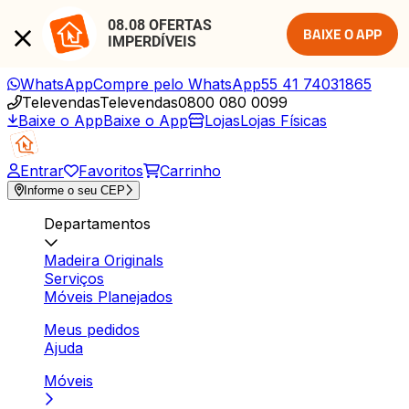
08.08 OFERTAS 
BAIXE O APP
IMPERDÍVEIS
WhatsApp
Compre pelo WhatsApp
55 41 74031865
Televendas
Televendas
0800 080 0099
Baixe o App
Baixe o App
Lojas
Lojas Físicas
Entrar
Favoritos
Carrinho
Informe o seu CEP
Departamentos
Madeira Originals
Serviços
Móveis Planejados
Meus pedidos
Ajuda
Móveis