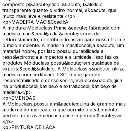
composto pl&aacute;stico. &Eacute; t&atilde;o
transparente quanto o vidro normal, s&oacute; que
muito mais leve e resistente.</p>
<p>MADEIRA MACI&Ccedil;A
A moldura Molduclass Prime &eacute; fabricada com
madeira maci&ccedil;a de &aacute;rvores de
reflorestamento, contribuindo assim para nossa flora e
o meio ambiente. A madeira maci&ccedil;a &eacute; um
material nobre, por isso possui durabilidade e
resist&ecirc;ncia a impactos e a umidade. Isso faz os
produtos Molduclass possu&iacute;rem qualidade de
exporta&ccedil;&atilde;o. A Molduclass s&oacute; utiliza
madeira com certificado FSC, o que garante
responsabilidade e consci&ecirc;ncia ecol&oacute;gica
na produ&ccedil;&atilde;o e extra&ccedil;&atilde;o de
madeira.</p>
<p>EMENDAS
A Molduclass possui a m&aacute;quina de grampo mais
moderna do mercado, o que permite o acabamento
perfeito com as emendas quase impercept&iacute;veis.
</p>
<p>PINTURA DE LACA