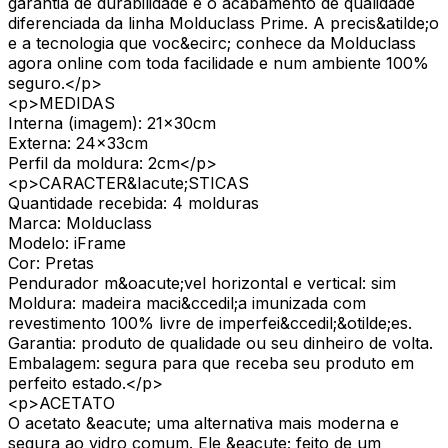
garantia de durabilidade e o acabamento de qualidade
diferenciada da linha Molduclass Prime. A precis&atilde;o
e a tecnologia que voc&ecirc; conhece da Molduclass
agora online com toda facilidade e num ambiente 100%
seguro.</p>
<p>MEDIDAS
Interna (imagem): 21x30cm
Externa: 24x33cm
Perfil da moldura: 2cm</p>
<p>CARACTER&Iacute;STICAS
Quantidade recebida: 4 molduras
Marca: Molduclass
Modelo: iFrame
Cor: Pretas
Pendurador m&oacute;vel horizontal e vertical: sim
Moldura: madeira maci&ccedil;a imunizada com
revestimento 100% livre de imperfei&ccedil;&otilde;es.
Garantia: produto de qualidade ou seu dinheiro de volta.
Embalagem: segura para que receba seu produto em
perfeito estado.</p>
<p>ACETATO
O acetato &eacute; uma alternativa mais moderna e
segura ao vidro comum. Ele &eacute; feito de um