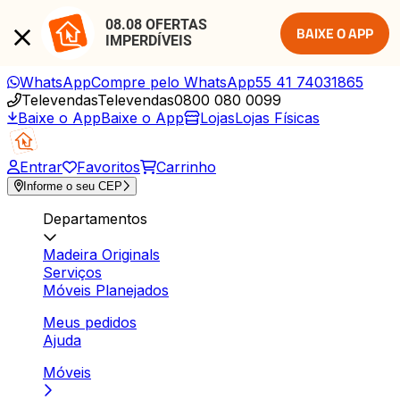
08.08 OFERTAS 
BAIXE O APP
IMPERDÍVEIS
WhatsApp
Compre pelo WhatsApp
55 41 74031865
Televendas
Televendas
0800 080 0099
Baixe o App
Baixe o App
Lojas
Lojas Físicas
Entrar
Favoritos
Carrinho
Informe o seu CEP
Departamentos
Madeira Originals
Serviços
Móveis Planejados
Meus pedidos
Ajuda
Móveis