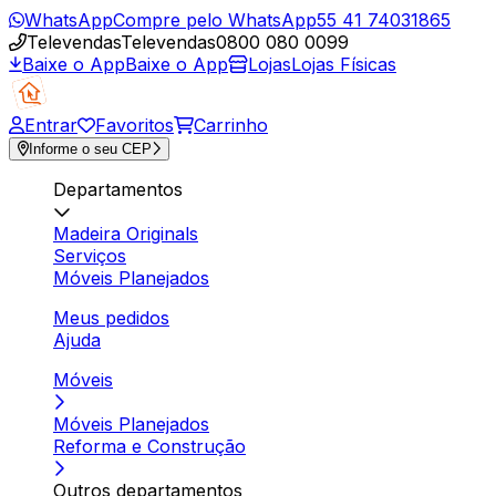
WhatsApp
Compre pelo WhatsApp
55 41 74031865
Televendas
Televendas
0800 080 0099
Baixe o App
Baixe o App
Lojas
Lojas Físicas
Entrar
Favoritos
Carrinho
Informe o seu CEP
Departamentos
Madeira Originals
Serviços
Móveis Planejados
Meus pedidos
Ajuda
Móveis
Móveis Planejados
Reforma e Construção
Outros departamentos