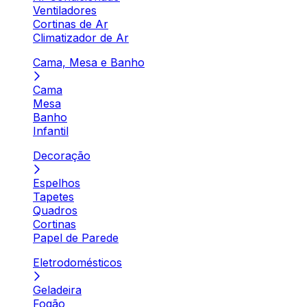
Ventiladores
Cortinas de Ar
Climatizador de Ar
Cama, Mesa e Banho
Cama
Mesa
Banho
Infantil
Decoração
Espelhos
Tapetes
Quadros
Cortinas
Papel de Parede
Eletrodomésticos
Geladeira
Fogão