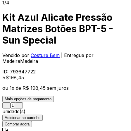
1/4
Kit Azul Alicate Pressão
Matrizes Botões BPT-5 -
Sun Special
Vendido por
Costure Bem
| Entregue por
MadeiraMadeira
ID:
793647722
R$
198
,
45
ou
1
x de
R$ 198,45
sem juros
Mais opções de pagamento
unidade(s)
Adicionar ao carrinho
Comprar agora