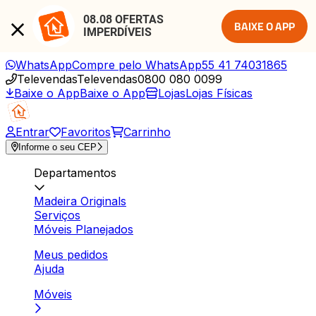
08.08 OFERTAS 
BAIXE O APP
IMPERDÍVEIS
WhatsApp
Compre pelo WhatsApp
55 41 74031865
Televendas
Televendas
0800 080 0099
Baixe o App
Baixe o App
Lojas
Lojas Físicas
Entrar
Favoritos
Carrinho
Informe o seu CEP
Departamentos
Madeira Originals
Serviços
Móveis Planejados
Meus pedidos
Ajuda
Móveis