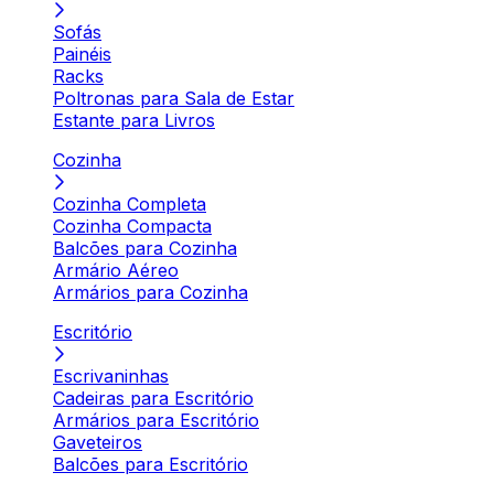
Sofás
Painéis
Racks
Poltronas para Sala de Estar
Estante para Livros
Cozinha
Cozinha Completa
Cozinha Compacta
Balcões para Cozinha
Armário Aéreo
Armários para Cozinha
Escritório
Escrivaninhas
Cadeiras para Escritório
Armários para Escritório
Gaveteiros
Balcões para Escritório