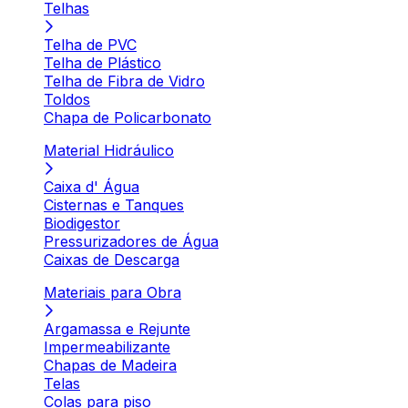
Telhas
Telha de PVC
Telha de Plástico
Telha de Fibra de Vidro
Toldos
Chapa de Policarbonato
Material Hidráulico
Caixa d' Água
Cisternas e Tanques
Biodigestor
Pressurizadores de Água
Caixas de Descarga
Materiais para Obra
Argamassa e Rejunte
Impermeabilizante
Chapas de Madeira
Telas
Colas para piso