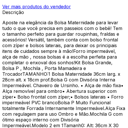
Ver mais produtos do vendedor
Descrição
Aposte na elegância da Bolsa Maternidade para levar
tudo o que você precisa em passeios com o bebê! Tem
o tamanho perfeito para guardar roupinhas, fraldas e
acessórios! Versátil, também conta com bolso frontal
com zíper e bolsos laterais, para deixar os principais
itens de cuidados sempre à mão!Forro impermeável,
alça de mão , nossa bolsas é a escolha perfeita para
completar o enxoval dos sonhos!Kit Bolsa Grande,
Bolsa P , Mochila , Porta Mamadeira e
TrocadorTAMANHO:1 Bolsa Maternidade 36cm larg. x
28cm alt. x 18cm prof.Bolsa G com Divisória Interna
Impermeável. Chaveiro de Ursinho. • Alça de mão fixa•
Alça removível para ombro• Abertura superior com
zíper• Bolso frontal com zíper;• Bolsos laterais • Forro
impermeável PVC brancoBolsa P Muito Funcional
totalmente Forrada Internamente Impermeável.Alça Fixa
com regulagem para uso Ombro e Mão.Mochila G com
ótimo espaço interno com Divisória
Impermeável.Modelo 2 em 1Tamanh0: Alt: 36cm X 30