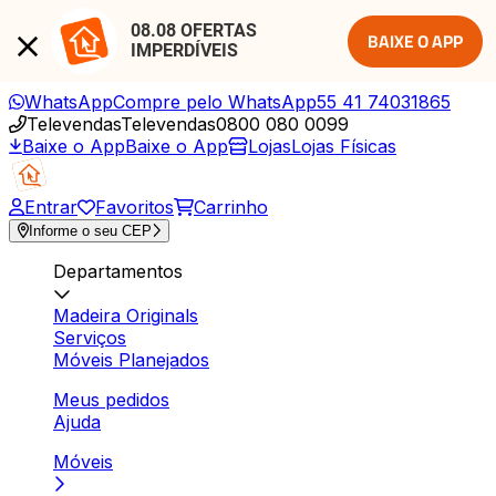
08.08 OFERTAS 
BAIXE O APP
IMPERDÍVEIS
WhatsApp
Compre pelo WhatsApp
55 41 74031865
Televendas
Televendas
0800 080 0099
Baixe o App
Baixe o App
Lojas
Lojas Físicas
Entrar
Favoritos
Carrinho
Informe o seu CEP
Departamentos
Madeira Originals
Serviços
Móveis Planejados
Meus pedidos
Ajuda
Móveis