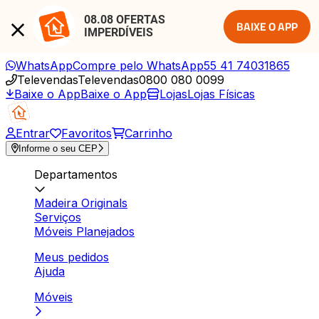
08.08 OFERTAS 
BAIXE O APP
IMPERDÍVEIS
WhatsApp
Compre pelo WhatsApp
55 41 74031865
Televendas
Televendas
0800 080 0099
Baixe o App
Baixe o App
Lojas
Lojas Físicas
Entrar
Favoritos
Carrinho
Informe o seu CEP
Departamentos
Madeira Originals
Serviços
Móveis Planejados
Meus pedidos
Ajuda
Móveis