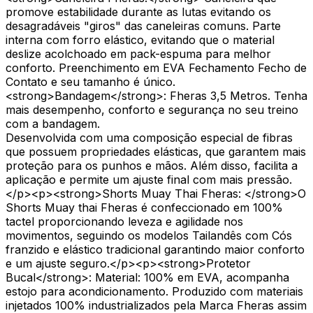
promove estabilidade durante as lutas evitando os
desagradáveis "giros" das caneleiras comuns. Parte
interna com forro elástico, evitando que o material
deslize acolchoado em pack-espuma para melhor
conforto. Preenchimento em EVA Fechamento Fecho de
Contato e seu tamanho é único.
<strong>Bandagem</strong>: Fheras 3,5 Metros. Tenha
mais desempenho, conforto e segurança no seu treino
com a bandagem.
Desenvolvida com uma composição especial de fibras
que possuem propriedades elásticas, que garantem mais
proteção para os punhos e mãos. Além disso, facilita a
aplicação e permite um ajuste final com mais pressão.
</p><p><strong>Shorts Muay Thai Fheras: </strong>O
Shorts Muay thai Fheras é confeccionado em 100%
tactel proporcionando leveza e agilidade nos
movimentos, seguindo os modelos Tailandês com Cós
franzido e elástico tradicional garantindo maior conforto
e um ajuste seguro.</p><p><strong>Protetor
Bucal</strong>: Material: 100% em EVA, acompanha
estojo para acondicionamento. Produzido com materiais
injetados 100% industrializados pela Marca Fheras assim