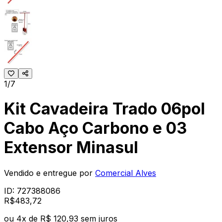
1/7
Kit Cavadeira Trado 06pol
Cabo Aço Carbono e 03
Extensor Minasul
Vendido e entregue por
Comercial Alves
ID:
727388086
R$
483
,
72
ou
4
x de
R$ 120,93
sem juros