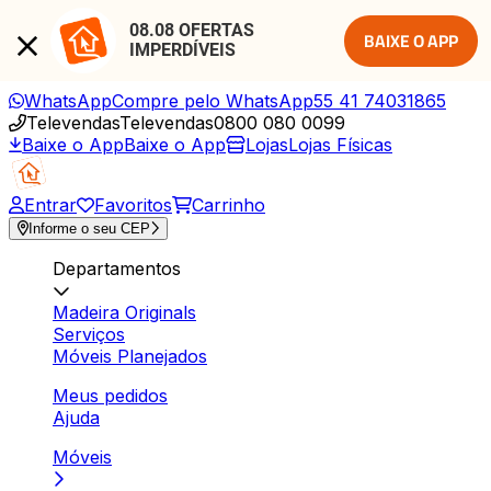
08.08 OFERTAS 
BAIXE O APP
IMPERDÍVEIS
WhatsApp
Compre pelo WhatsApp
55 41 74031865
Televendas
Televendas
0800 080 0099
Baixe o App
Baixe o App
Lojas
Lojas Físicas
Entrar
Favoritos
Carrinho
Informe o seu CEP
Departamentos
Madeira Originals
Serviços
Móveis Planejados
Meus pedidos
Ajuda
Móveis