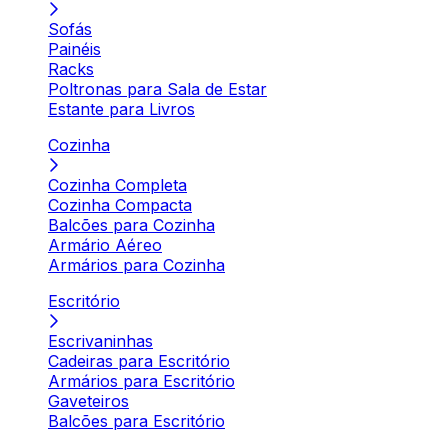
Sofás
Painéis
Racks
Poltronas para Sala de Estar
Estante para Livros
Cozinha
Cozinha Completa
Cozinha Compacta
Balcões para Cozinha
Armário Aéreo
Armários para Cozinha
Escritório
Escrivaninhas
Cadeiras para Escritório
Armários para Escritório
Gaveteiros
Balcões para Escritório