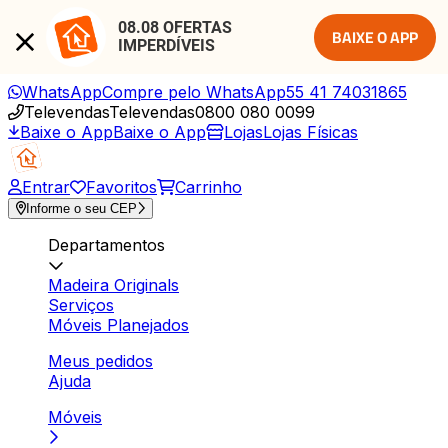
08.08 OFERTAS 
BAIXE O APP
IMPERDÍVEIS
WhatsApp
Compre pelo WhatsApp
55 41 74031865
Televendas
Televendas
0800 080 0099
Baixe o App
Baixe o App
Lojas
Lojas Físicas
Entrar
Favoritos
Carrinho
Informe o seu CEP
Departamentos
Madeira Originals
Serviços
Móveis Planejados
Meus pedidos
Ajuda
Móveis