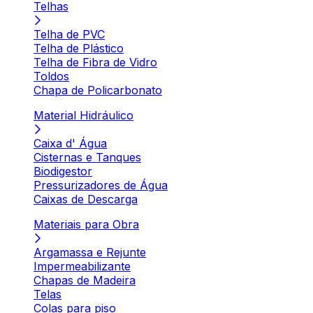
Telhas
Telha de PVC
Telha de Plástico
Telha de Fibra de Vidro
Toldos
Chapa de Policarbonato
Material Hidráulico
Caixa d' Água
Cisternas e Tanques
Biodigestor
Pressurizadores de Água
Caixas de Descarga
Materiais para Obra
Argamassa e Rejunte
Impermeabilizante
Chapas de Madeira
Telas
Colas para piso