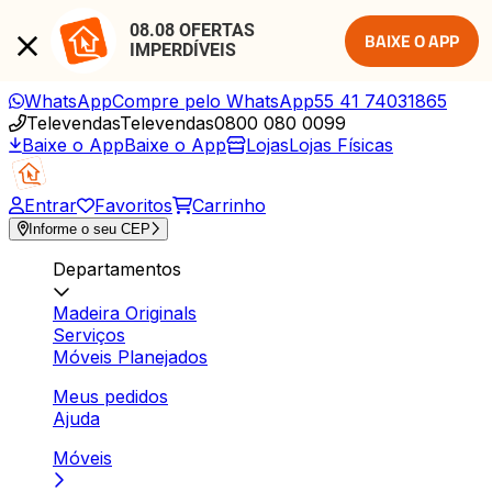
08.08 OFERTAS 
BAIXE O APP
IMPERDÍVEIS
WhatsApp
Compre pelo WhatsApp
55 41 74031865
Televendas
Televendas
0800 080 0099
Baixe o App
Baixe o App
Lojas
Lojas Físicas
Entrar
Favoritos
Carrinho
Informe o seu CEP
Departamentos
Madeira Originals
Serviços
Móveis Planejados
Meus pedidos
Ajuda
Móveis