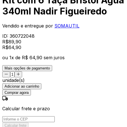
Kit com 6 Taça Bristol Água
340ml Nadir Figueiredo
Vendido e entregue por
SOMAUTIL
ID:
360722048
R$
89,90
R$
64
,
90
ou
1
x de
R$ 64,90
sem juros
Mais opções de pagamento
unidade(s)
Adicionar ao carrinho
Comprar agora
Calcular frete e prazo
Calcular frete