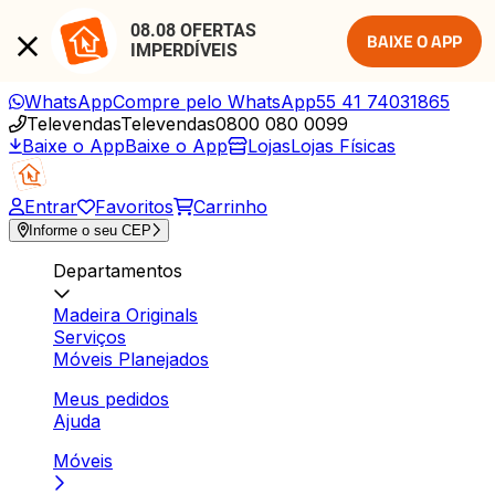
08.08 OFERTAS 
BAIXE O APP
IMPERDÍVEIS
WhatsApp
Compre pelo WhatsApp
55 41 74031865
Televendas
Televendas
0800 080 0099
Baixe o App
Baixe o App
Lojas
Lojas Físicas
Entrar
Favoritos
Carrinho
Informe o seu CEP
Departamentos
Madeira Originals
Serviços
Móveis Planejados
Meus pedidos
Ajuda
Móveis