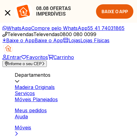
08.08 OFERTAS 
BAIXE O APP
IMPERDÍVEIS
WhatsApp
Compre pelo WhatsApp
55 41 74031865
Televendas
Televendas
0800 080 0099
Baixe o App
Baixe o App
Lojas
Lojas Físicas
Entrar
Favoritos
Carrinho
Informe o seu CEP
Departamentos
Madeira Originals
Serviços
Móveis Planejados
Meus pedidos
Ajuda
Móveis