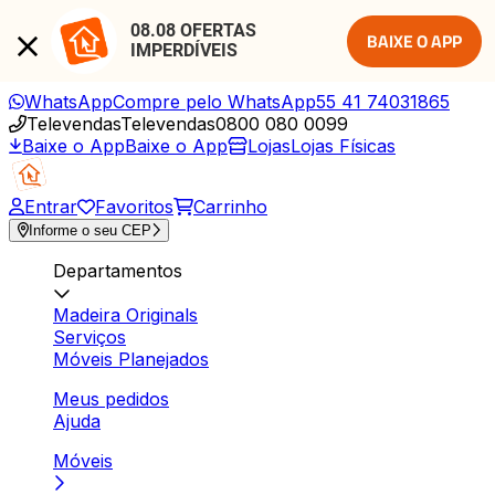
08.08 OFERTAS 
BAIXE O APP
IMPERDÍVEIS
WhatsApp
Compre pelo WhatsApp
55 41 74031865
Televendas
Televendas
0800 080 0099
Baixe o App
Baixe o App
Lojas
Lojas Físicas
Entrar
Favoritos
Carrinho
Informe o seu CEP
Departamentos
Madeira Originals
Serviços
Móveis Planejados
Meus pedidos
Ajuda
Móveis