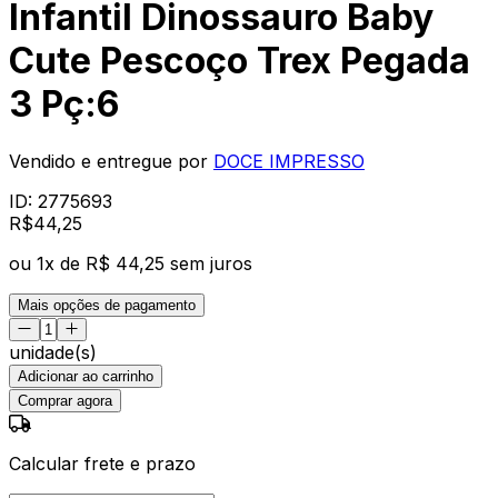
Infantil Dinossauro Baby
Cute Pescoço Trex Pegada
3 Pç:6
Vendido e entregue por
DOCE IMPRESSO
ID:
2775693
R$
44
,
25
ou
1
x de
R$ 44,25
sem juros
Mais opções de pagamento
unidade(s)
Adicionar ao carrinho
Comprar agora
Calcular frete e prazo