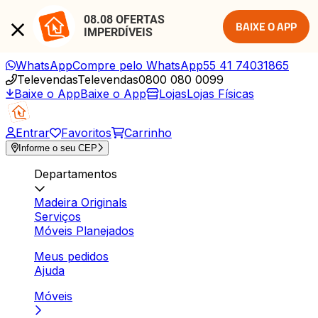
08.08 OFERTAS 
BAIXE O APP
IMPERDÍVEIS
WhatsApp
Compre pelo WhatsApp
55 41 74031865
Televendas
Televendas
0800 080 0099
Baixe o App
Baixe o App
Lojas
Lojas Físicas
Entrar
Favoritos
Carrinho
Informe o seu CEP
Departamentos
Madeira Originals
Serviços
Móveis Planejados
Meus pedidos
Ajuda
Móveis