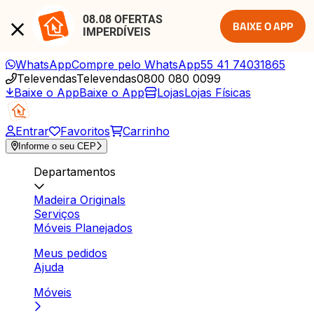
08.08 OFERTAS 
BAIXE O APP
IMPERDÍVEIS
WhatsApp
Compre pelo WhatsApp
55 41 74031865
Televendas
Televendas
0800 080 0099
Baixe o App
Baixe o App
Lojas
Lojas Físicas
Entrar
Favoritos
Carrinho
Informe o seu CEP
Departamentos
Madeira Originals
Serviços
Móveis Planejados
Meus pedidos
Ajuda
Móveis