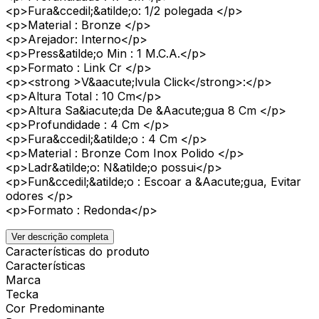
<p>Fura&ccedil;&atilde;o: 1/2 polegada </p>
<p>Material : Bronze </p>
<p>Arejador: Interno</p>
<p>Press&atilde;o Min : 1 M.C.A.</p>
<p>Formato : Link Cr </p>
<p><strong >V&aacute;lvula Click</strong>:</p>
<p>Altura Total : 10 Cm</p>
<p>Altura Sa&iacute;da De &Aacute;gua 8 Cm </p>
<p>Profundidade : 4 Cm </p>
<p>Fura&ccedil;&atilde;o : 4 Cm </p>
<p>Material : Bronze Com Inox Polido </p>
<p>Ladr&atilde;o: N&atilde;o possui</p>
<p>Fun&ccedil;&atilde;o : Escoar a &Aacute;gua, Evitar
odores </p>
<p>Formato : Redonda</p>
Ver descrição completa
Características do produto
Características
Marca
Tecka
Cor Predominante