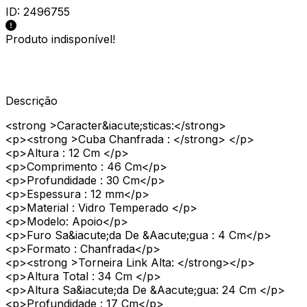
ID:
2496755
Produto indisponível!
Descrição
<strong >Caracter&iacute;sticas:</strong>
<p><strong >Cuba Chanfrada : </strong> </p>
<p>Altura : 12 Cm </p>
<p>Comprimento : 46 Cm</p>
<p>Profundidade : 30 Cm</p>
<p>Espessura : 12 mm</p>
<p>Material : Vidro Temperado </p>
<p>Modelo: Apoio</p>
<p>Furo Sa&iacute;da De &Aacute;gua : 4 Cm</p>
<p>Formato : Chanfrada</p>
<p><strong >Torneira Link Alta: </strong></p>
<p>Altura Total : 34 Cm </p>
<p>Altura Sa&iacute;da De &Aacute;gua: 24 Cm </p>
<p>Profundidade : 17 Cm</p>