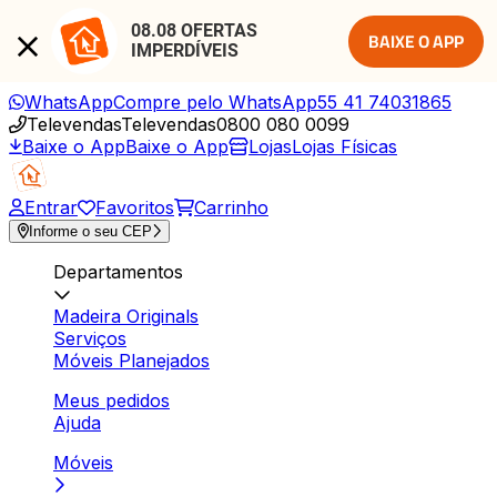
08.08 OFERTAS 
BAIXE O APP
IMPERDÍVEIS
WhatsApp
Compre pelo WhatsApp
55 41 74031865
Televendas
Televendas
0800 080 0099
Baixe o App
Baixe o App
Lojas
Lojas Físicas
Entrar
Favoritos
Carrinho
Informe o seu CEP
Departamentos
Madeira Originals
Serviços
Móveis Planejados
Meus pedidos
Ajuda
Móveis