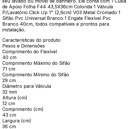
seu lavabo ou móvel de banheiro. Ele conta com 1 Cuba
de Apoio Folha F44 43,5X36cm Colorida 1 Válvula
P/Lavatório Click Up 1" (2,6cm) V03 Metal Cromado 1
Sifão Pvc Universal Branco 1 Engate Flexível Pvc
Branco 40cm, todos compatíveis e prontos para
instalação.
Características do produto
Pesos e Dimensões
Comprimento do Flexível
40 cm
Comprimento Máximo do Sifão
71 cm
Comprimento Mínimo do Sifão
29 cm
Diâmetro para Válvula
32 mm
Altura (cm)
12 cm
Comprimento (cm)
43 cm
Largura (cm)
36 cm