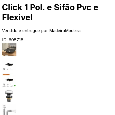
Click 1 Pol. e Sifão Pvc e
Flexivel
Vendido e entregue por
MadeiraMadeira
ID:
608718