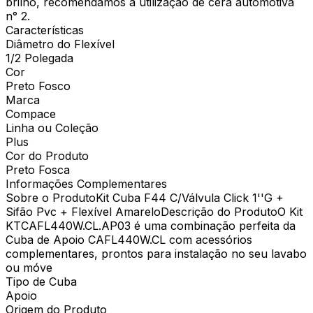
brilho, recomendamos a utilização de cera automotiva
n° 2.
Características
Diâmetro do Flexível
1/2 Polegada
Cor
Preto Fosco
Marca
Compace
Linha ou Coleção
Plus
Cor do Produto
Preto Fosca
Informações Complementares
Sobre o ProdutoKit Cuba F44 C/Válvula Click 1''G +
Sifão Pvc + Flexível AmareloDescrição do ProdutoO Kit
KTCAFL440W.CL.AP03 é uma combinação perfeita da
Cuba de Apoio CAFL440W.CL com acessórios
complementares, prontos para instalação no seu lavabo
ou móve
Tipo de Cuba
Apoio
Origem do Produto