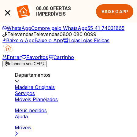
08.08 OFERTAS 
BAIXE O APP
IMPERDÍVEIS
WhatsApp
Compre pelo WhatsApp
55 41 74031865
Televendas
Televendas
0800 080 0099
Baixe o App
Baixe o App
Lojas
Lojas Físicas
Entrar
Favoritos
Carrinho
Informe o seu CEP
Departamentos
Madeira Originals
Serviços
Móveis Planejados
Meus pedidos
Ajuda
Móveis