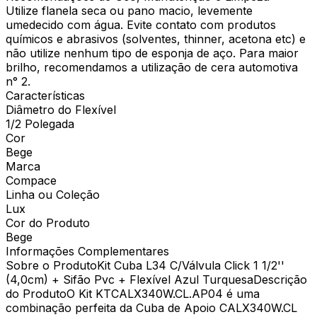
Utilize flanela seca ou pano macio, levemente
umedecido com água. Evite contato com produtos
químicos e abrasivos (solventes, thinner, acetona etc) e
não utilize nenhum tipo de esponja de aço. Para maior
brilho, recomendamos a utilização de cera automotiva
n° 2.
Características
Diâmetro do Flexível
1/2 Polegada
Cor
Bege
Marca
Compace
Linha ou Coleção
Lux
Cor do Produto
Bege
Informações Complementares
Sobre o ProdutoKit Cuba L34 C/Válvula Click 1 1/2''
(4,0cm) + Sifão Pvc + Flexível Azul TurquesaDescrição
do ProdutoO Kit KTCALX340W.CL.AP04 é uma
combinação perfeita da Cuba de Apoio CALX340W.CL