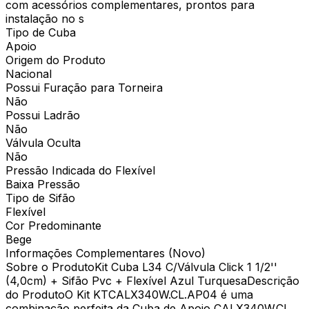
com acessórios complementares, prontos para
instalação no s
Tipo de Cuba
Apoio
Origem do Produto
Nacional
Possui Furação para Torneira
Não
Possui Ladrão
Não
Válvula Oculta
Não
Pressão Indicada do Flexível
Baixa Pressão
Tipo de Sifão
Flexível
Cor Predominante
Bege
Informações Complementares (Novo)
Sobre o ProdutoKit Cuba L34 C/Válvula Click 1 1/2''
(4,0cm) + Sifão Pvc + Flexível Azul TurquesaDescrição
do ProdutoO Kit KTCALX340W.CL.AP04 é uma
combinação perfeita da Cuba de Apoio CALX340W.CL