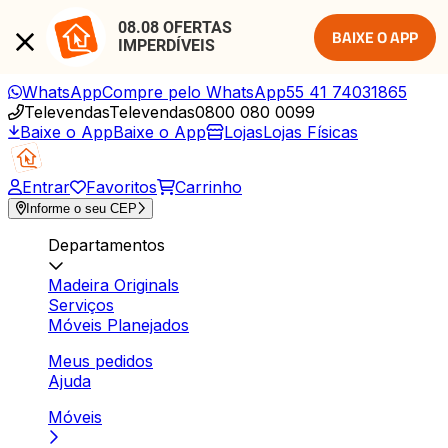
08.08 OFERTAS 
BAIXE O APP
IMPERDÍVEIS
WhatsApp
Compre pelo WhatsApp
55 41 74031865
Televendas
Televendas
0800 080 0099
Baixe o App
Baixe o App
Lojas
Lojas Físicas
Entrar
Favoritos
Carrinho
Informe o seu CEP
Departamentos
Madeira Originals
Serviços
Móveis Planejados
Meus pedidos
Ajuda
Móveis