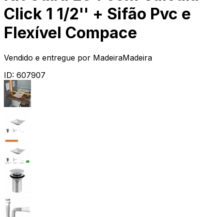
Click 1 1/2'' + Sifão Pvc e
Flexível Compace
Vendido e entregue por
MadeiraMadeira
ID:
607907