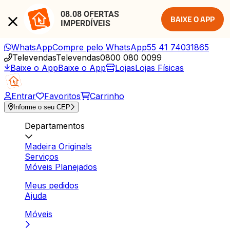
08.08 OFERTAS 
BAIXE O APP
IMPERDÍVEIS
WhatsApp
Compre pelo WhatsApp
55 41 74031865
Televendas
Televendas
0800 080 0099
Baixe o App
Baixe o App
Lojas
Lojas Físicas
Entrar
Favoritos
Carrinho
Informe o seu CEP
Departamentos
Madeira Originals
Serviços
Móveis Planejados
Meus pedidos
Ajuda
Móveis