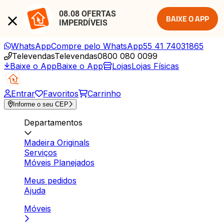
08.08 OFERTAS 
BAIXE O APP
IMPERDÍVEIS
WhatsApp
Compre pelo WhatsApp
55 41 74031865
Televendas
Televendas
0800 080 0099
Baixe o App
Baixe o App
Lojas
Lojas Físicas
Entrar
Favoritos
Carrinho
Informe o seu CEP
Departamentos
Madeira Originals
Serviços
Móveis Planejados
Meus pedidos
Ajuda
Móveis