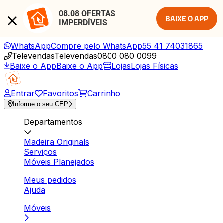
08.08 OFERTAS 
BAIXE O APP
IMPERDÍVEIS
WhatsApp
Compre pelo WhatsApp
55 41 74031865
Televendas
Televendas
0800 080 0099
Baixe o App
Baixe o App
Lojas
Lojas Físicas
Entrar
Favoritos
Carrinho
Informe o seu CEP
Departamentos
Madeira Originals
Serviços
Móveis Planejados
Meus pedidos
Ajuda
Móveis