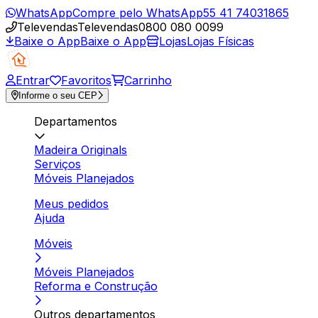
WhatsApp
Compre pelo WhatsApp
55 41 74031865
Televendas
Televendas
0800 080 0099
Baixe o App
Baixe o App
Lojas
Lojas Físicas
Entrar
Favoritos
Carrinho
Informe o seu CEP
Departamentos
Madeira Originals
Serviços
Móveis Planejados
Meus pedidos
Ajuda
Móveis
Móveis Planejados
Reforma e Construção
Outros departamentos