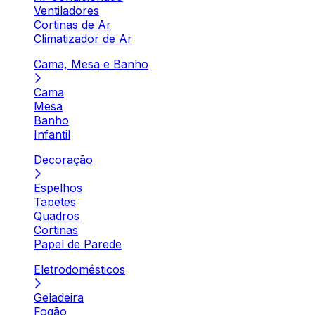
Ventiladores
Cortinas de Ar
Climatizador de Ar
Cama, Mesa e Banho
Cama
Mesa
Banho
Infantil
Decoração
Espelhos
Tapetes
Quadros
Cortinas
Papel de Parede
Eletrodomésticos
Geladeira
Fogão