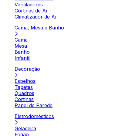
Ventiladores
Cortinas de Ar
Climatizador de Ar
Cama, Mesa e Banho
Cama
Mesa
Banho
Infantil
Decoração
Espelhos
Tapetes
Quadros
Cortinas
Papel de Parede
Eletrodomésticos
Geladeira
Fogão