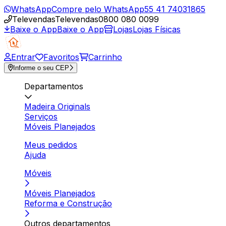
WhatsApp
Compre pelo WhatsApp
55 41 74031865
Televendas
Televendas
0800 080 0099
Baixe o App
Baixe o App
Lojas
Lojas Físicas
Entrar
Favoritos
Carrinho
Informe o seu CEP
Departamentos
Madeira Originals
Serviços
Móveis Planejados
Meus pedidos
Ajuda
Móveis
Móveis Planejados
Reforma e Construção
Outros departamentos