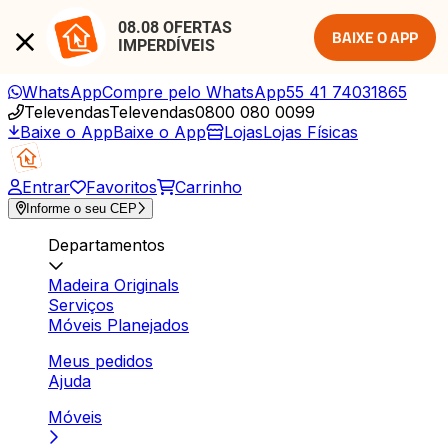
08.08 OFERTAS 
BAIXE O APP
IMPERDÍVEIS
WhatsApp
Compre pelo WhatsApp
55 41 74031865
Televendas
Televendas
0800 080 0099
Baixe o App
Baixe o App
Lojas
Lojas Físicas
Entrar
Favoritos
Carrinho
Informe o seu CEP
Departamentos
Madeira Originals
Serviços
Móveis Planejados
Meus pedidos
Ajuda
Móveis