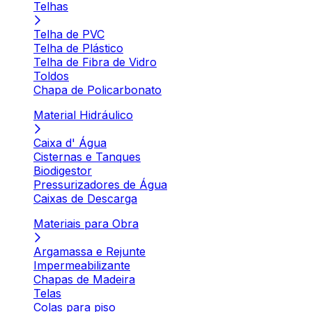
Telhas
Telha de PVC
Telha de Plástico
Telha de Fibra de Vidro
Toldos
Chapa de Policarbonato
Material Hidráulico
Caixa d' Água
Cisternas e Tanques
Biodigestor
Pressurizadores de Água
Caixas de Descarga
Materiais para Obra
Argamassa e Rejunte
Impermeabilizante
Chapas de Madeira
Telas
Colas para piso