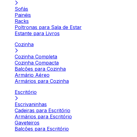
Sofás
Painéis
Racks
Poltronas para Sala de Estar
Estante para Livros
Cozinha
Cozinha Completa
Cozinha Compacta
Balcões para Cozinha
Armário Aéreo
Armários para Cozinha
Escritório
Escrivaninhas
Cadeiras para Escritório
Armários para Escritório
Gaveteiros
Balcões para Escritório