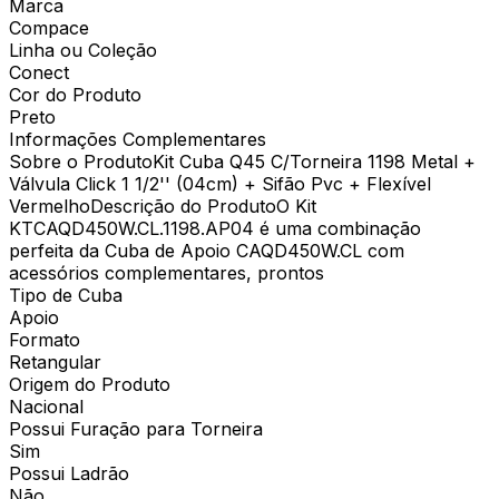
Marca
Compace
Linha ou Coleção
Conect
Cor do Produto
Preto
Informações Complementares
Sobre o ProdutoKit Cuba Q45 C/Torneira 1198 Metal +
Válvula Click 1 1/2'' (04cm) + Sifão Pvc + Flexível
VermelhoDescrição do ProdutoO Kit
KTCAQD450W.CL.1198.AP04 é uma combinação
perfeita da Cuba de Apoio CAQD450W.CL com
acessórios complementares, prontos
Tipo de Cuba
Apoio
Formato
Retangular
Origem do Produto
Nacional
Possui Furação para Torneira
Sim
Possui Ladrão
Não