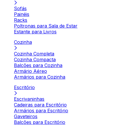
Sofás
Painéis
Racks
Poltronas para Sala de Estar
Estante para Livros
Cozinha
Cozinha Completa
Cozinha Compacta
Balcões para Cozinha
Armário Aéreo
Armários para Cozinha
Escritório
Escrivaninhas
Cadeiras para Escritório
Armários para Escritório
Gaveteiros
Balcões para Escritório