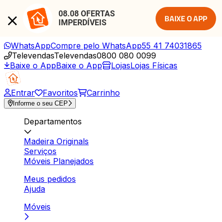
08.08 OFERTAS 
BAIXE O APP
IMPERDÍVEIS
WhatsApp
Compre pelo WhatsApp
55 41 74031865
Televendas
Televendas
0800 080 0099
Baixe o App
Baixe o App
Lojas
Lojas Físicas
Entrar
Favoritos
Carrinho
Informe o seu CEP
Departamentos
Madeira Originals
Serviços
Móveis Planejados
Meus pedidos
Ajuda
Móveis