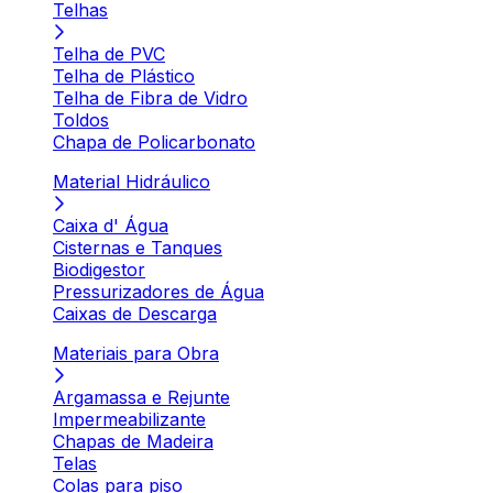
Telhas
Telha de PVC
Telha de Plástico
Telha de Fibra de Vidro
Toldos
Chapa de Policarbonato
Material Hidráulico
Caixa d' Água
Cisternas e Tanques
Biodigestor
Pressurizadores de Água
Caixas de Descarga
Materiais para Obra
Argamassa e Rejunte
Impermeabilizante
Chapas de Madeira
Telas
Colas para piso