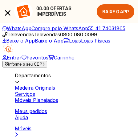
08.08 OFERTAS 
BAIXE O APP
IMPERDÍVEIS
WhatsApp
Compre pelo WhatsApp
55 41 74031865
Televendas
Televendas
0800 080 0099
Baixe o App
Baixe o App
Lojas
Lojas Físicas
Entrar
Favoritos
Carrinho
Informe o seu CEP
Departamentos
Madeira Originals
Serviços
Móveis Planejados
Meus pedidos
Ajuda
Móveis