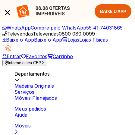
08.08 OFERTAS 
BAIXE O APP
IMPERDÍVEIS
WhatsApp
Compre pelo WhatsApp
55 41 74031865
Televendas
Televendas
0800 080 0099
Baixe o App
Baixe o App
Lojas
Lojas Físicas
Entrar
Favoritos
Carrinho
Informe o seu CEP
Departamentos
Madeira Originals
Serviços
Móveis Planejados
Meus pedidos
Ajuda
Móveis