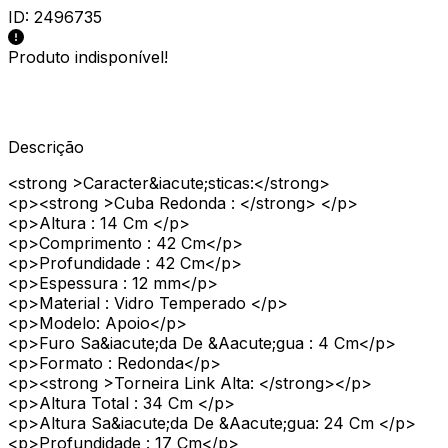
ID:
2496735
Produto indisponível!
Descrição
<strong >Caracter&iacute;sticas:</strong>
<p><strong >Cuba Redonda : </strong> </p>
<p>Altura : 14 Cm </p>
<p>Comprimento : 42 Cm</p>
<p>Profundidade : 42 Cm</p>
<p>Espessura : 12 mm</p>
<p>Material : Vidro Temperado </p>
<p>Modelo: Apoio</p>
<p>Furo Sa&iacute;da De &Aacute;gua : 4 Cm</p>
<p>Formato : Redonda</p>
<p><strong >Torneira Link Alta: </strong></p>
<p>Altura Total : 34 Cm </p>
<p>Altura Sa&iacute;da De &Aacute;gua: 24 Cm </p>
<p>Profundidade : 17 Cm</p>