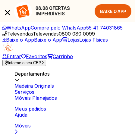
08.08 OFERTAS 
BAIXE O APP
IMPERDÍVEIS
WhatsApp
Compre pelo WhatsApp
55 41 74031865
Televendas
Televendas
0800 080 0099
Baixe o App
Baixe o App
Lojas
Lojas Físicas
Entrar
Favoritos
Carrinho
Informe o seu CEP
Departamentos
Madeira Originals
Serviços
Móveis Planejados
Meus pedidos
Ajuda
Móveis