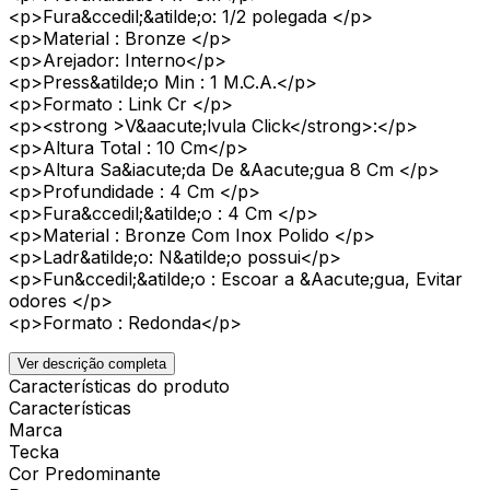
<p>Fura&ccedil;&atilde;o: 1/2 polegada </p>
<p>Material : Bronze </p>
<p>Arejador: Interno</p>
<p>Press&atilde;o Min : 1 M.C.A.</p>
<p>Formato : Link Cr </p>
<p><strong >V&aacute;lvula Click</strong>:</p>
<p>Altura Total : 10 Cm</p>
<p>Altura Sa&iacute;da De &Aacute;gua 8 Cm </p>
<p>Profundidade : 4 Cm </p>
<p>Fura&ccedil;&atilde;o : 4 Cm </p>
<p>Material : Bronze Com Inox Polido </p>
<p>Ladr&atilde;o: N&atilde;o possui</p>
<p>Fun&ccedil;&atilde;o : Escoar a &Aacute;gua, Evitar
odores </p>
<p>Formato : Redonda</p>
Ver descrição completa
Características do produto
Características
Marca
Tecka
Cor Predominante