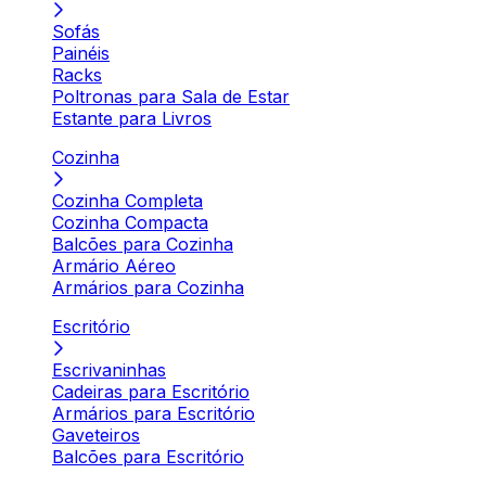
Sofás
Painéis
Racks
Poltronas para Sala de Estar
Estante para Livros
Cozinha
Cozinha Completa
Cozinha Compacta
Balcões para Cozinha
Armário Aéreo
Armários para Cozinha
Escritório
Escrivaninhas
Cadeiras para Escritório
Armários para Escritório
Gaveteiros
Balcões para Escritório