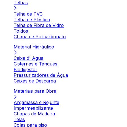
Telhas
Telha de PVC
Telha de Plástico
Telha de Fibra de Vidro
Toldos
Chapa de Policarbonato
Material Hidráulico
Caixa d' Água
Cisternas e Tanques
Biodigestor
Pressurizadores de Água
Caixas de Descarga
Materiais para Obra
Argamassa e Rejunte
Impermeabilizante
Chapas de Madeira
Telas
Colas para piso