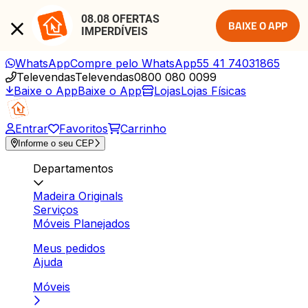
08.08 OFERTAS 
BAIXE O APP
IMPERDÍVEIS
WhatsApp
Compre pelo WhatsApp
55 41 74031865
Televendas
Televendas
0800 080 0099
Baixe o App
Baixe o App
Lojas
Lojas Físicas
Entrar
Favoritos
Carrinho
Informe o seu CEP
Departamentos
Madeira Originals
Serviços
Móveis Planejados
Meus pedidos
Ajuda
Móveis