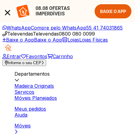
08.08 OFERTAS 
BAIXE O APP
IMPERDÍVEIS
WhatsApp
Compre pelo WhatsApp
55 41 74031865
Televendas
Televendas
0800 080 0099
Baixe o App
Baixe o App
Lojas
Lojas Físicas
Entrar
Favoritos
Carrinho
Informe o seu CEP
Departamentos
Madeira Originals
Serviços
Móveis Planejados
Meus pedidos
Ajuda
Móveis