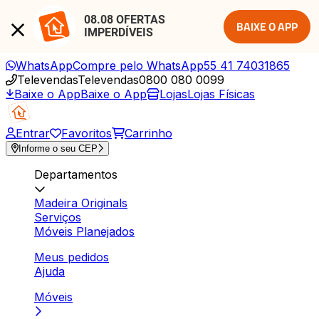
08.08 OFERTAS 
BAIXE O APP
IMPERDÍVEIS
WhatsApp
Compre pelo WhatsApp
55 41 74031865
Televendas
Televendas
0800 080 0099
Baixe o App
Baixe o App
Lojas
Lojas Físicas
Entrar
Favoritos
Carrinho
Informe o seu CEP
Departamentos
Madeira Originals
Serviços
Móveis Planejados
Meus pedidos
Ajuda
Móveis