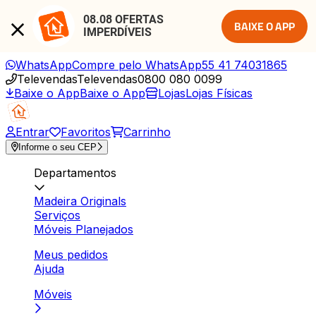
08.08 OFERTAS 
BAIXE O APP
IMPERDÍVEIS
WhatsApp
Compre pelo WhatsApp
55 41 74031865
Televendas
Televendas
0800 080 0099
Baixe o App
Baixe o App
Lojas
Lojas Físicas
Entrar
Favoritos
Carrinho
Informe o seu CEP
Departamentos
Madeira Originals
Serviços
Móveis Planejados
Meus pedidos
Ajuda
Móveis