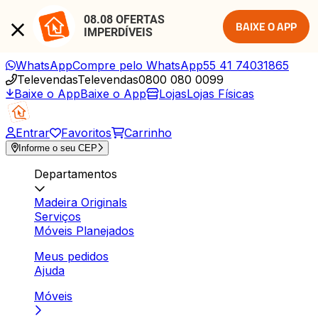
08.08 OFERTAS 
BAIXE O APP
IMPERDÍVEIS
WhatsApp
Compre pelo WhatsApp
55 41 74031865
Televendas
Televendas
0800 080 0099
Baixe o App
Baixe o App
Lojas
Lojas Físicas
Entrar
Favoritos
Carrinho
Informe o seu CEP
Departamentos
Madeira Originals
Serviços
Móveis Planejados
Meus pedidos
Ajuda
Móveis