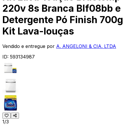
220v 8s Branca Blf08bb e
Detergente Pó Finish 700g
Kit Lava-louças
Vendido e entregue por
A. ANGELONI & CIA. LTDA
ID:
593134987
1/3