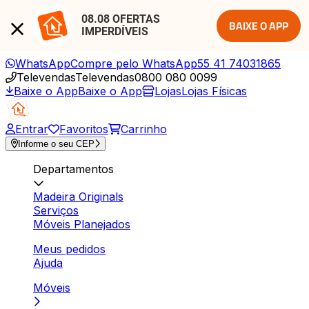
08.08 OFERTAS 
BAIXE O APP
IMPERDÍVEIS
WhatsApp
Compre pelo WhatsApp
55 41 74031865
Televendas
Televendas
0800 080 0099
Baixe o App
Baixe o App
Lojas
Lojas Físicas
Entrar
Favoritos
Carrinho
Informe o seu CEP
Departamentos
Madeira Originals
Serviços
Móveis Planejados
Meus pedidos
Ajuda
Móveis