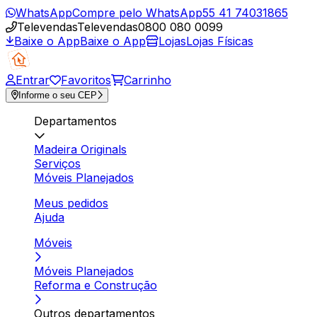
WhatsApp
Compre pelo WhatsApp
55 41 74031865
Televendas
Televendas
0800 080 0099
Baixe o App
Baixe o App
Lojas
Lojas Físicas
Entrar
Favoritos
Carrinho
Informe o seu CEP
Departamentos
Madeira Originals
Serviços
Móveis Planejados
Meus pedidos
Ajuda
Móveis
Móveis Planejados
Reforma e Construção
Outros departamentos