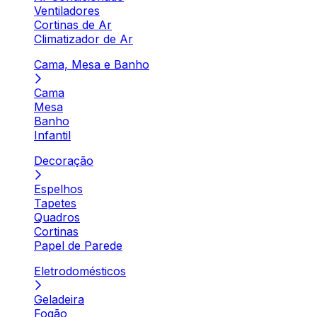
Ventiladores
Cortinas de Ar
Climatizador de Ar
Cama, Mesa e Banho
Cama
Mesa
Banho
Infantil
Decoração
Espelhos
Tapetes
Quadros
Cortinas
Papel de Parede
Eletrodomésticos
Geladeira
Fogão