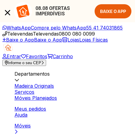
08.08 OFERTAS 
BAIXE O APP
IMPERDÍVEIS
WhatsApp
Compre pelo WhatsApp
55 41 74031865
Televendas
Televendas
0800 080 0099
Baixe o App
Baixe o App
Lojas
Lojas Físicas
Entrar
Favoritos
Carrinho
Informe o seu CEP
Departamentos
Madeira Originals
Serviços
Móveis Planejados
Meus pedidos
Ajuda
Móveis