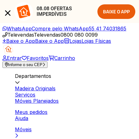
08.08 OFERTAS 
BAIXE O APP
IMPERDÍVEIS
WhatsApp
Compre pelo WhatsApp
55 41 74031865
Televendas
Televendas
0800 080 0099
Baixe o App
Baixe o App
Lojas
Lojas Físicas
Entrar
Favoritos
Carrinho
Informe o seu CEP
Departamentos
Madeira Originals
Serviços
Móveis Planejados
Meus pedidos
Ajuda
Móveis