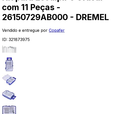
com 11 Peças -
26150729AB000 - DREMEL
Vendido e entregue por
Copafer
ID:
321873975