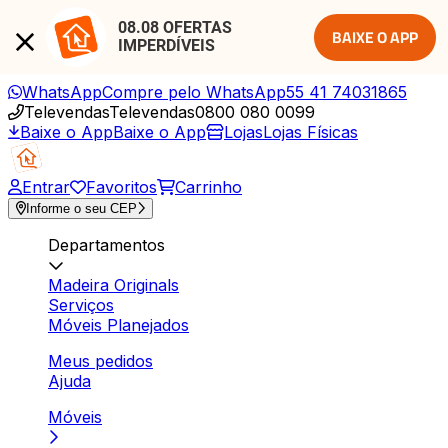
08.08 OFERTAS 
BAIXE O APP
IMPERDÍVEIS
WhatsApp
Compre pelo WhatsApp
55 41 74031865
Televendas
Televendas
0800 080 0099
Baixe o App
Baixe o App
Lojas
Lojas Físicas
Entrar
Favoritos
Carrinho
Informe o seu CEP
Departamentos
Madeira Originals
Serviços
Móveis Planejados
Meus pedidos
Ajuda
Móveis