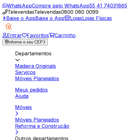
WhatsApp
Compre pelo WhatsApp
55 41 74031865
Televendas
Televendas
0800 080 0099
Baixe o App
Baixe o App
Lojas
Lojas Físicas
Entrar
Favoritos
Carrinho
Informe o seu CEP
Departamentos
Madeira Originals
Serviços
Móveis Planejados
Meus pedidos
Ajuda
Móveis
Móveis Planejados
Reforma e Construção
Outros departamentos