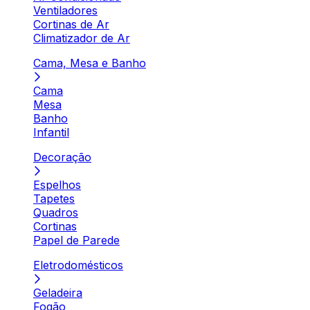
Ventiladores
Cortinas de Ar
Climatizador de Ar
Cama, Mesa e Banho
Cama
Mesa
Banho
Infantil
Decoração
Espelhos
Tapetes
Quadros
Cortinas
Papel de Parede
Eletrodomésticos
Geladeira
Fogão