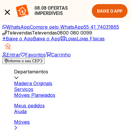
08.08 OFERTAS 
BAIXE O APP
IMPERDÍVEIS
WhatsApp
Compre pelo WhatsApp
55 41 74031865
Televendas
Televendas
0800 080 0099
Baixe o App
Baixe o App
Lojas
Lojas Físicas
Entrar
Favoritos
Carrinho
Informe o seu CEP
Departamentos
Madeira Originals
Serviços
Móveis Planejados
Meus pedidos
Ajuda
Móveis