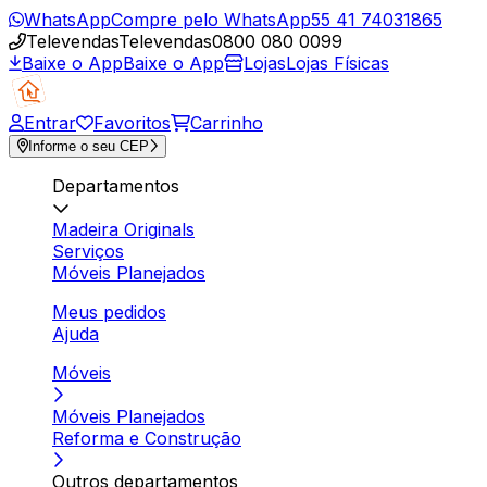
WhatsApp
Compre pelo WhatsApp
55 41 74031865
Televendas
Televendas
0800 080 0099
Baixe o App
Baixe o App
Lojas
Lojas Físicas
Entrar
Favoritos
Carrinho
Informe o seu CEP
Departamentos
Madeira Originals
Serviços
Móveis Planejados
Meus pedidos
Ajuda
Móveis
Móveis Planejados
Reforma e Construção
Outros departamentos