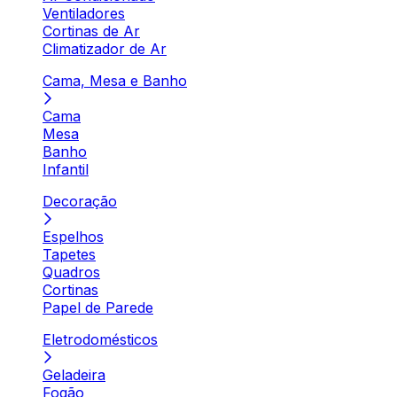
Ventiladores
Cortinas de Ar
Climatizador de Ar
Cama, Mesa e Banho
Cama
Mesa
Banho
Infantil
Decoração
Espelhos
Tapetes
Quadros
Cortinas
Papel de Parede
Eletrodomésticos
Geladeira
Fogão