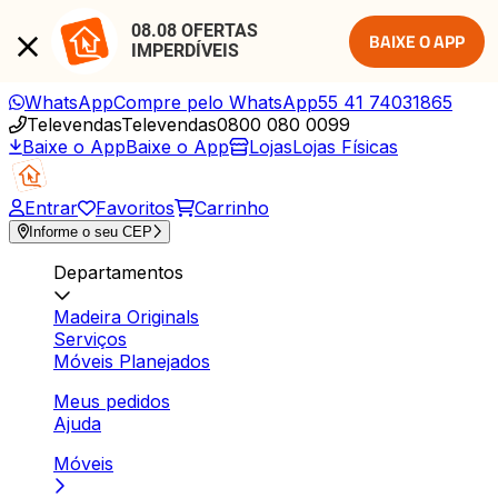
08.08 OFERTAS 
BAIXE O APP
IMPERDÍVEIS
WhatsApp
Compre pelo WhatsApp
55 41 74031865
Televendas
Televendas
0800 080 0099
Baixe o App
Baixe o App
Lojas
Lojas Físicas
Entrar
Favoritos
Carrinho
Informe o seu CEP
Departamentos
Madeira Originals
Serviços
Móveis Planejados
Meus pedidos
Ajuda
Móveis