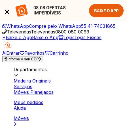
08.08 OFERTAS 
BAIXE O APP
IMPERDÍVEIS
WhatsApp
Compre pelo WhatsApp
55 41 74031865
Televendas
Televendas
0800 080 0099
Baixe o App
Baixe o App
Lojas
Lojas Físicas
Entrar
Favoritos
Carrinho
Informe o seu CEP
Departamentos
Madeira Originals
Serviços
Móveis Planejados
Meus pedidos
Ajuda
Móveis