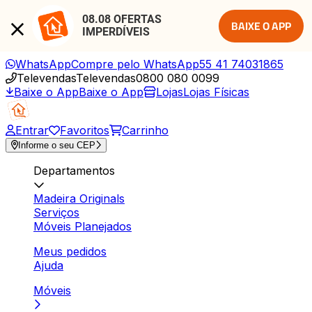
08.08 OFERTAS 
BAIXE O APP
IMPERDÍVEIS
WhatsApp
Compre pelo WhatsApp
55 41 74031865
Televendas
Televendas
0800 080 0099
Baixe o App
Baixe o App
Lojas
Lojas Físicas
Entrar
Favoritos
Carrinho
Informe o seu CEP
Departamentos
Madeira Originals
Serviços
Móveis Planejados
Meus pedidos
Ajuda
Móveis