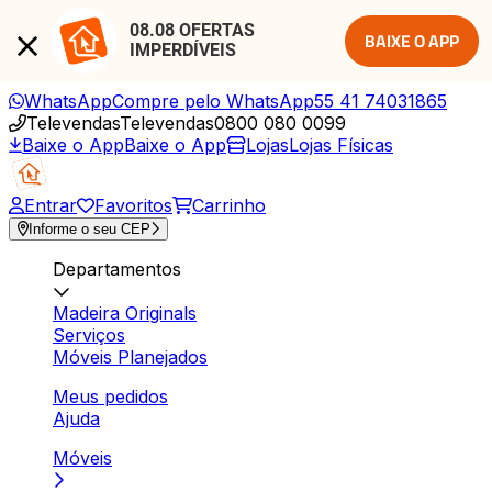
08.08 OFERTAS 
BAIXE O APP
IMPERDÍVEIS
WhatsApp
Compre pelo WhatsApp
55 41 74031865
Televendas
Televendas
0800 080 0099
Baixe o App
Baixe o App
Lojas
Lojas Físicas
Entrar
Favoritos
Carrinho
Informe o seu CEP
Departamentos
Madeira Originals
Serviços
Móveis Planejados
Meus pedidos
Ajuda
Móveis