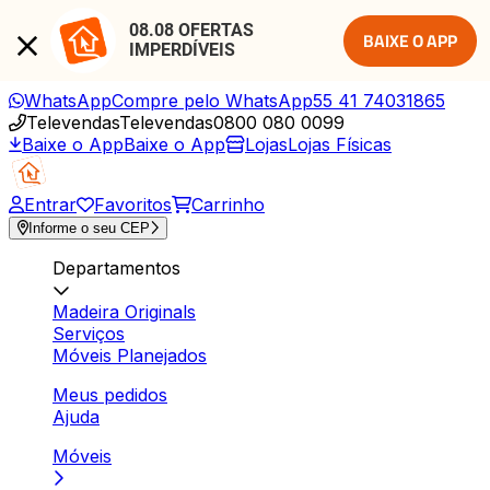
08.08 OFERTAS 
BAIXE O APP
IMPERDÍVEIS
WhatsApp
Compre pelo WhatsApp
55 41 74031865
Televendas
Televendas
0800 080 0099
Baixe o App
Baixe o App
Lojas
Lojas Físicas
Entrar
Favoritos
Carrinho
Informe o seu CEP
Departamentos
Madeira Originals
Serviços
Móveis Planejados
Meus pedidos
Ajuda
Móveis