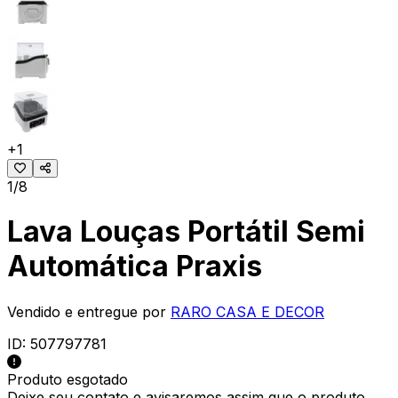
+
1
1/8
Lava Louças Portátil Semi
Automática Praxis
Vendido e entregue por
RARO CASA E DECOR
ID:
507797781
Produto esgotado
Deixe seu contato e
avisaremos assim que o produto