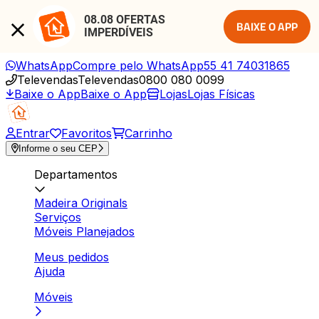
08.08 OFERTAS 
BAIXE O APP
IMPERDÍVEIS
WhatsApp
Compre pelo WhatsApp
55 41 74031865
Televendas
Televendas
0800 080 0099
Baixe o App
Baixe o App
Lojas
Lojas Físicas
Entrar
Favoritos
Carrinho
Informe o seu CEP
Departamentos
Madeira Originals
Serviços
Móveis Planejados
Meus pedidos
Ajuda
Móveis