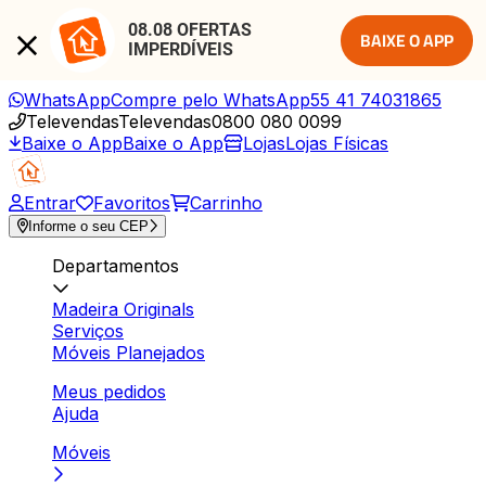
08.08 OFERTAS 
BAIXE O APP
IMPERDÍVEIS
WhatsApp
Compre pelo WhatsApp
55 41 74031865
Televendas
Televendas
0800 080 0099
Baixe o App
Baixe o App
Lojas
Lojas Físicas
Entrar
Favoritos
Carrinho
Informe o seu CEP
Departamentos
Madeira Originals
Serviços
Móveis Planejados
Meus pedidos
Ajuda
Móveis