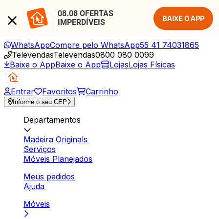
08.08 OFERTAS 
BAIXE O APP
IMPERDÍVEIS
WhatsApp
Compre pelo WhatsApp
55 41 74031865
Televendas
Televendas
0800 080 0099
Baixe o App
Baixe o App
Lojas
Lojas Físicas
Entrar
Favoritos
Carrinho
Informe o seu CEP
Departamentos
Madeira Originals
Serviços
Móveis Planejados
Meus pedidos
Ajuda
Móveis