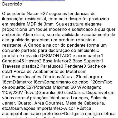
Descrição
O pendente Nacar E27 segue as tendências de
iluminação residencial, com belo design foi produzido
em madeira MDF de 3mm. Sua estrutura elegante
proporciona um toque moderno e sofisticado a qualquer
ambiente. Além disso, sua durabilidade e acabamento de
alta qualidade garantem um produto robusto e
resistente. A Canopla na cor do pendente forma um
conjunto perfeito para decoração do ambiente.O
produto é enviado DESMONTADO e acompanha:1
Canopla45 Hastes2 Base Inferior2 Base Superior1
Travessa plastica2 Parafusos3 Pendente3 Sache de
cola1 Porca de Acabamento de Metal sem
FuroEspecificações Técnicas:Altura: 21cmLargura:
18cmDiâmetro: 18cmComprimento do cabo: 120cmTipo
de soquete: E27Potência Máxima: 60 WVoltagem:
110V/220V (Bivolt)Garantia: 90 diasCores: Disponível em
várias coresAplicações:Ideal para Lounges, Salas de
Jantar, Quarto, Área Gourmet, Mesa de Cabeceira,
etc.Observações Importantes:–A cor Rústica
acompanham cabo preto liso.–Desligar a energia elétrica