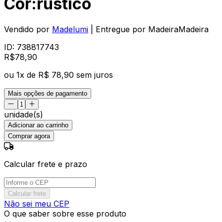
Cor:rústico
Vendido por
Madelumi
| Entregue por
MadeiraMadeira
ID:
738817743
R$
78
,
90
ou
1
x de
R$ 78,90
sem juros
Mais opções de pagamento
unidade(s)
Adicionar ao carrinho
Comprar agora
Calcular frete e prazo
Calcular frete
Não sei meu CEP
O que saber sobre esse produto