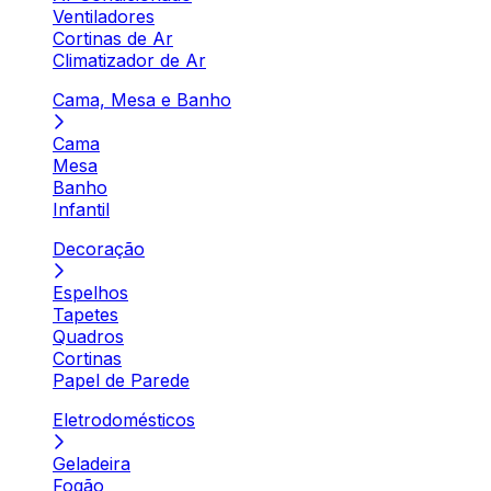
Ventiladores
Cortinas de Ar
Climatizador de Ar
Cama, Mesa e Banho
Cama
Mesa
Banho
Infantil
Decoração
Espelhos
Tapetes
Quadros
Cortinas
Papel de Parede
Eletrodomésticos
Geladeira
Fogão