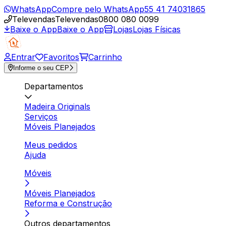
WhatsApp
Compre pelo WhatsApp
55 41 74031865
Televendas
Televendas
0800 080 0099
Baixe o App
Baixe o App
Lojas
Lojas Físicas
Entrar
Favoritos
Carrinho
Informe o seu CEP
Departamentos
Madeira Originals
Serviços
Móveis Planejados
Meus pedidos
Ajuda
Móveis
Móveis Planejados
Reforma e Construção
Outros departamentos